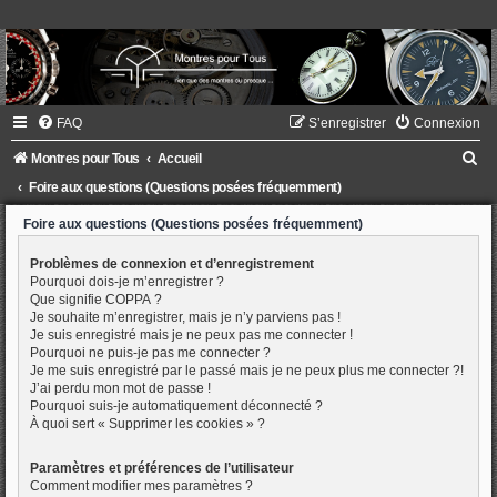
FAQ
S’enregistrer
Connexion
R
Montres pour Tous
Accueil
e
Foire aux questions (Questions posées fréquemment)
c
Foire aux questions (Questions posées fréquemment)
h
Problèmes de connexion et d’enregistrement
e
Pourquoi dois-je m’enregistrer ?
Que signifie COPPA ?
r
Je souhaite m’enregistrer, mais je n’y parviens pas !
c
Je suis enregistré mais je ne peux pas me connecter !
Pourquoi ne puis-je pas me connecter ?
h
Je me suis enregistré par le passé mais je ne peux plus me connecter ?!
J’ai perdu mon mot de passe !
e
Pourquoi suis-je automatiquement déconnecté ?
r
À quoi sert « Supprimer les cookies » ?
Paramètres et préférences de l’utilisateur
Comment modifier mes paramètres ?