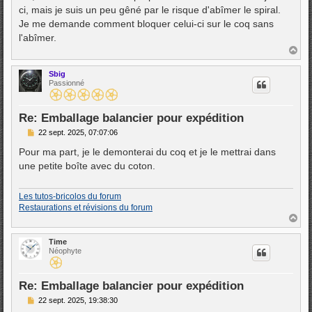
e
ci, mais je suis un peu gêné par le risque d'abîmer le spiral.
Je me demande comment bloquer celui-ci sur le coq sans
l'abîmer.
H
a
u
Sbig
t
Passionné
Re: Emballage balancier pour expédition
M
22 sept. 2025, 07:07:06
e
s
Pour ma part, je le demonterai du coq et je le mettrai dans
s
une petite boîte avec du coton.
a
g
e
Les tutos-bricolos du forum
Restaurations et révisions du forum
H
a
u
Time
t
Néophyte
Re: Emballage balancier pour expédition
M
22 sept. 2025, 19:38:30
e