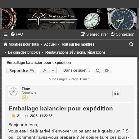
FAQ
S’enregistrer
Connexion
R
Montres pour Tous
Accueil
Tout sur les montres
e
Le coin des bricolos
Restaurations, révisions, réparations
c
Emballage balancier pour expédition
h
Rechercher
Recherche ava
Répondre
e
5 messages • Page
1
sur
1
r
Time
c
Néophyte
h
Emballage balancier pour expédition
e
M
21 sept. 2025, 14:22:33
r
e
s
Bonjour à tous,
s
Vous est-il déjà arrivé d'envoyer un balancier à quelqu'un ? Si
a
g
oui, comment l'avez-vous préparé ? Je dois le faire ces jours-