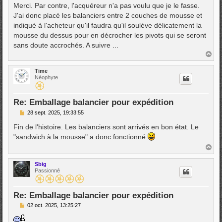
s
Merci. Par contre, l'acquéreur n'a pas voulu que je le fasse.
s
J'ai donc placé les balanciers entre 2 couches de mousse et
a
g
indiqué à l'acheteur qu'il faudra qu'il soulève délicatement la
e
mousse du dessus pour en décrocher les pivots qui se seront
sans doute accrochés. A suivre ...
H
a
u
Time
t
Néophyte
Re: Emballage balancier pour expédition
M
28 sept. 2025, 19:33:55
e
s
Fin de l'histoire. Les balanciers sont arrivés en bon état. Le
s
"sandwich à la mousse" a donc fonctionné
a
g
H
e
a
u
Sbig
t
Passionné
Re: Emballage balancier pour expédition
M
02 oct. 2025, 13:25:27
e
s